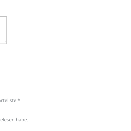
teliste *
gelesen habe.