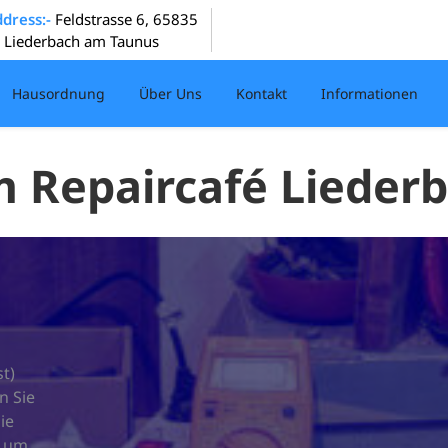
dress:-
Feldstrasse 6, 65835
Liederbach am Taunus
Hausordnung
Über Uns
Kontakt
Informationen
 Repaircafé Lieder
st)
n Sie
ie
s um