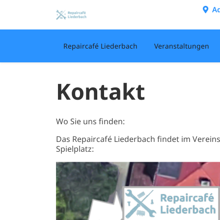
Skip
Ad
to
content
Repaircafé Liederbach
Veranstaltungen
Kontakt
Wo Sie uns finden:
Das Repaircafé Liederbach findet im Verein
Spielplatz: